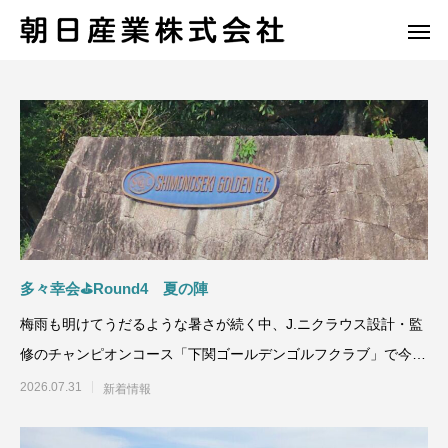
多々幸会⛳Round4 夏の陣
梅雨も明けてうだるような暑さが続く中、J.ニクラウス設計・監
修のチャンピオンコース「下関ゴールデンゴルフクラブ」で今年
の第４
2026.07.31
新着情報