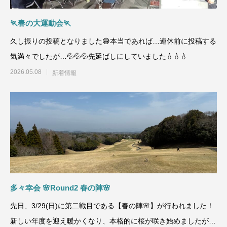
🏃春の大運動会🏃
久し振りの投稿となりました😅本当であれば…連休前に投稿する
気満々でしたが…💦💦💦先延ばしにしていました💧💧💧
2026.05.08
新着情報
多々幸会 🌸Round2 春の陣🌸
先日、3/29(日)に第二戦目である【春の陣🌸】が行われました！
新しい年度を迎え暖かくなり、本格的に桜が咲き始めましたが皆