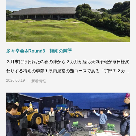
多々幸会⛳Round3 梅雨の陣☔
３月末に行われたの春の陣から２カ月が経ち天気予報が毎日様変
わりする梅雨の季節🌂県内屈指の難コースである「宇部７２カン
トリークラブ江畑
2026.06.19
新着情報