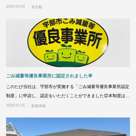
様いかがお過ご
2026.04.03
未分類
ごみ減量等優良事業所に認定されました🌟
このたび当社は、宇部市が実施する「ごみ減量等優良事業所認定
制度」に申請し、認定をいただくことができました😊本制度は、
ごみの発生抑
2026.02.25
新着情報