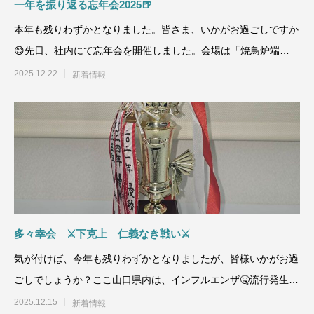
一年を振り返る忘年会2025🍺
本年も残りわずかとなりました。皆さま、いかがお過ごしですか
😊先日、社内にて忘年会を開催しました。会場は「焼鳥炉端
RICKY」さん
2025.12.22
新着情報
多々幸会 ⚔️下克上 仁義なき戦い⚔️
気が付けば、今年も残りわずかとなりましたが、皆様いかがお過
ごしでしょうか？ここ山口県内は、インフルエンザ🤒流行発生警
報が引き続き発令
2025.12.15
新着情報