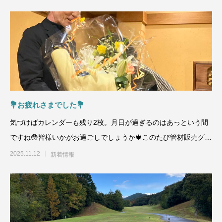
💐お疲れさまでした💐
気づけばカレンダーも残り2枚。月日が過ぎるのはあっという間
ですね😳皆様いかがお過ごしでしょうか🍁このたび管材販売グル
ープのF
2025.11.12
新着情報