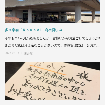
多々幸会「Ｒｏｕｎｄ1 冬の陣」⛳
今年も早1ヶ月が経ちましたが、皆様いかがお過ごしでしょうか❓
まだまだ夜は冷え込むことが多いので、体調管理には十分お気を
つけください😷
2026.02.17
未分類