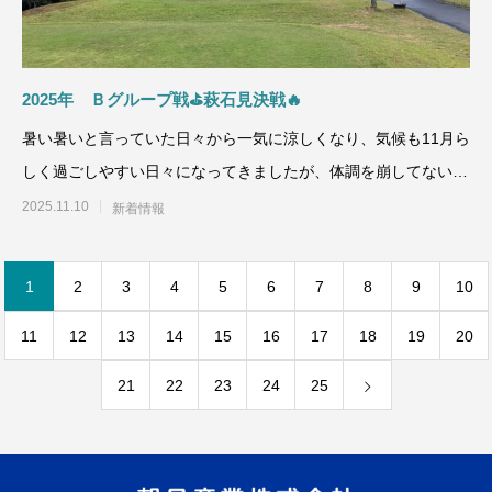
2025年 Ｂグループ戦⛳萩石見決戦🔥
暑い暑いと言っていた日々から一気に涼しくなり、気候も11月ら
しく過ごしやすい日々になってきましたが、体調を崩してないで
すか？🙂今回は
2025.11.10
新着情報
1
2
3
4
5
6
7
8
9
10
11
12
13
14
15
16
17
18
19
20
21
22
23
24
25