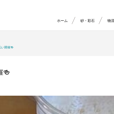
ホーム
砂・彩石
物
払い開催🍻
🍻