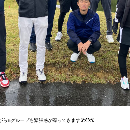
らBグループも緊張感が漂ってきます😤😤😤