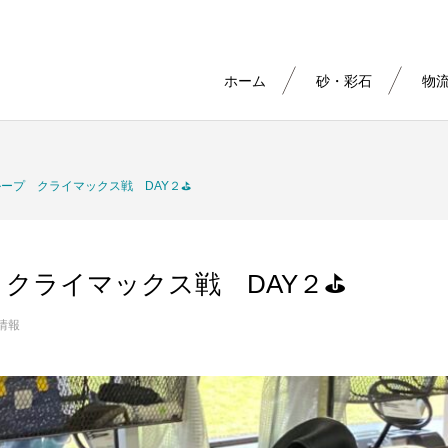
ホーム
砂・彩石
物
グループ クライマックス戦 DAY２⛳
プ クライマックス戦 DAY２⛳
情報