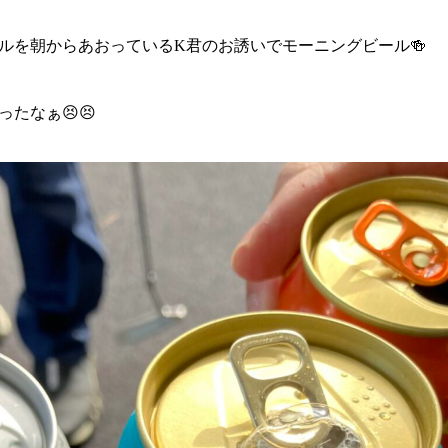
ルを朝からあおっているK君のお誘いでモーニングビール🍻
たなぁ😣😣