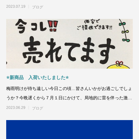
員のゴルフ好きで結成
2023.07.19
ブログ
⭐新商品 入荷いたしました⭐
梅雨明けが待ち遠しい今日この頃…皆さんいかがお過ごしでしょ
うか？今晩遅くから７月１日にかけて、局地的に雷を伴った激し
い雨が降り☔、大雨に
2023.06.29
ブログ