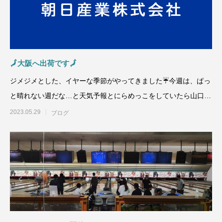
🗾大阪へ出荷です🗾
ジメジメとした、イヤーな季節がやってきました☔今週は、ぱっ
と晴れない週だな…と天気予報とにらめっこをしていたら山口県
を含む九州北部地方
2023.05.29
ブログ