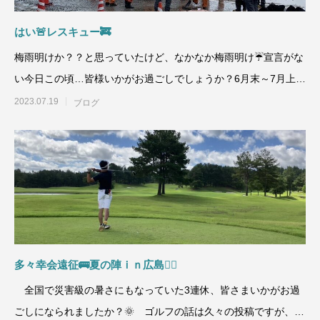
はい🚨レスキュー🚒
梅雨明けか？？と思っていたけど、なかなか梅雨明け☔宣言がな
い今日この頃…皆様いかがお過ごしでしょうか？6月末～7月上旬
にかけここ山口県で
2023.07.19
ブログ
多々幸会遠征🚌夏の陣ｉｎ広島🏌🏽
全国で災害級の暑さにもなっていた3連休、皆さまいかがお過
ごしになられましたか？🌞 ゴルフの話は久々の投稿ですが、社