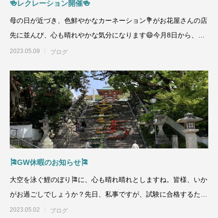
🍻レクレーション開催🍻
母の日が近づき、色鮮やかなカーネーション💐がお花屋さんの店
先に並んび、心も晴れやかな気分になります😄今月8日から、新
型コロナウイルスの感
2023.05.09
ブログ
🎏GW休暇のお知らせ🎏
大空を泳ぐ鯉のぼり🎏に、心も晴れ晴れとしますね。皆様、いか
がお過ごしでしょうか？先日、私事ですが、試験に合格するため
に、神頼みに行き🤣…
2023.05.02
ブログ