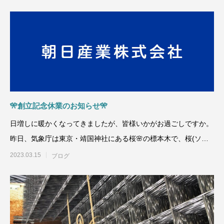
🎌創立記念休業のお知らせ🎌
日増しに暖かくなってきましたが、皆様いかがお過ごしですか。
昨日、気象庁は東京・靖国神社にある桜🌸の標本木で、桜(ソメ
イヨシノ)が🌸開花🌸し
2023.03.15
ブログ