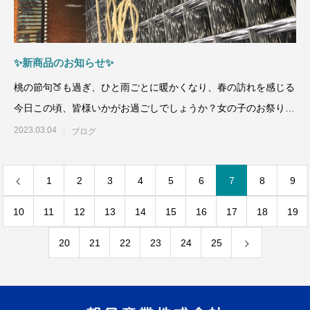
✨新商品のお知らせ✨
桃の節句🍑も過ぎ、ひと雨ごとに暖かくなり、春の訪れを感じる
今日この頃、皆様いかがお過ごしでしょうか？女の子のお祭り🎎
とされていますが
2023.03.04
ブログ
1
2
3
4
5
6
7
8
9
10
11
12
13
14
15
16
17
18
19
20
21
22
23
24
25