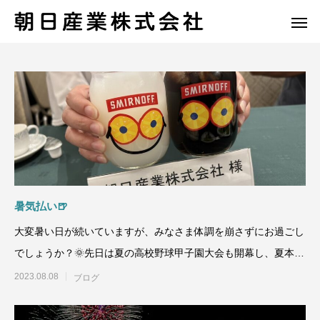
暑気払い🍺
大変暑い日が続いていますが、みなさま体調を崩さずにお過ごし
でしょうか？🌞先日は夏の高校野球甲子園大会も開幕し、夏本番
といったところですが
2023.08.08
ブログ