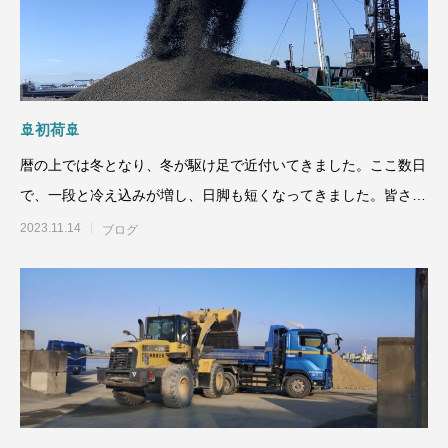
🚢初荷🚢
暦の上では冬となり、冬が駆け足で近付いてきました。ここ数日
で、一段と冷え込みが増し、日脚も短くなってきました。皆さん
のお住いの地域ではい
2023.11.14
ブログ