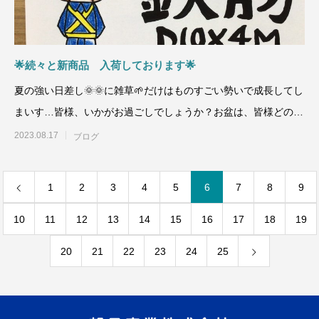
🌟続々と新商品 入荷しております🌟
夏の強い日差し🌞🌞に雑草🌱だけはものすごい勢いで成長してし
まいす…皆様、いかがお過ごしでしょうか？お盆は、皆様どのよ
うに過ごされましたか
2023.08.17
ブログ
1
2
3
4
5
6
7
8
9
10
11
12
13
14
15
16
17
18
19
20
21
22
23
24
25