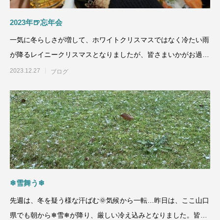
2023年🍺忘年会
一気に冬らしさが増して、ホワイトクリスマスではなく冷たい雨
が降るレイニークリスマスとなりましたが、皆さまいかがお過ご
しでしょうか？☔🎄さ
2023.12.27
ブログ
❄雪舞う❄
先週は、冬を疑う様な汗ばむ🌞気候から一転…昨日は、ここ山口
県でも朝から❄雪❄が降り、厳しい冷え込みとなりました。皆さ