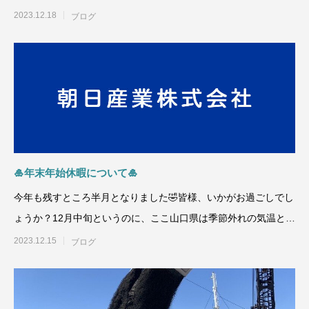
んのお住いの地域で
2023.12.18
ブログ
🎍年末年始休暇について🎍
今年も残すところ半月となりました🤣皆様、いかがお過ごしでし
ょうか？12月中旬というのに、ここ山口県は季節外れの気温とな
っておりますが、
2023.12.15
ブログ