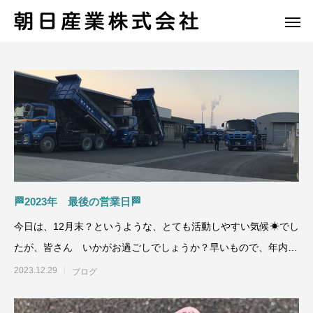
🏁2023年 最後の営業日🏁
今日は、12月末？というような、とても活動しやすい気候☀でし
たが、皆さん いかがお過ごしでしょうか？早いもので、年内も
あとわずかになりま
2023.12.29
ブログ