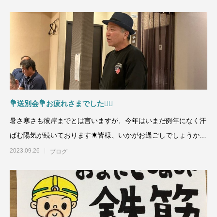
💐送別会💐お疲れさまでした🙇‍♀️
暑さ寒さも彼岸までとは言いますが、今年はいまだ例年になく汗
ばむ陽気が続いております☀皆様、いかがお過ごしでしょうか？
ご無沙汰のブログ更
2023.09.26
ブログ