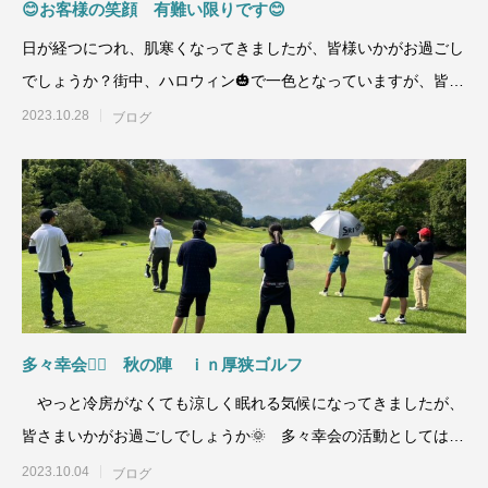
😊お客様の笑顔 有難い限りです😊
日が経つにつれ、肌寒くなってきましたが、皆様いかがお過ごし
でしょうか？街中、ハロウィン🎃で一色となっていますが、皆さ
んハロウィン👻の予定
2023.10.28
ブログ
多々幸会🏌🏽 秋の陣 ｉｎ厚狭ゴルフ
やっと冷房がなくても涼しく眠れる気候になってきましたが、
皆さまいかがお過ごしでしょうか🌞 多々幸会の活動としては前
回の広島遠征以来です
2023.10.04
ブログ