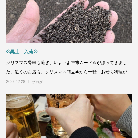
⚾黒土 入荷⚾
クリスマス🎅🏼も過ぎ、いよいよ年末ムード🎍が漂ってきまし
た。近くのお店も、クリスマス商品🎄から一転…おせち料理が並
び始めました。クリス
2023.12.28
ブログ