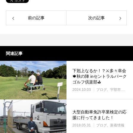
前の記事
次の記事
関連記事
下剋上なるか！？⚔️多々幸会
🍁秋の陣 inセントラルパーク
ゴルフ倶楽部⛳
2024.10.03
ブログ
宇部市働き方改革に取り組む企業
大型自動車免許卒業検定の応
援に行ってきました！
2018.05.31
ブログ
新着情報