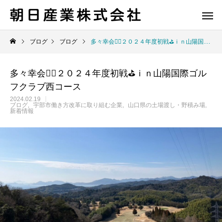
ブログ
ブログ
多々幸会🏌🏽２０２４年度初戦⛳ｉｎ山陽国際ゴルフクラブ西コース
多々幸会🏌🏽２０２４年度初戦⛳ｉｎ山陽国際ゴル
フクラブ西コース
2024.02.19
ブログ
宇部市働き方改革に取り組む企業
山口県の土場渡し・野積み場
新着情報