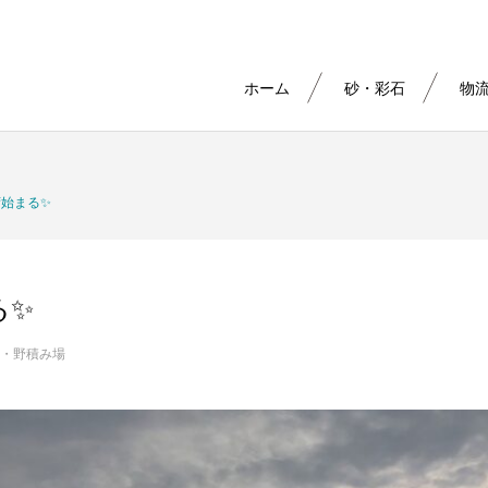
ホーム
砂・彩石
物
始まる✨
る✨
・野積み場