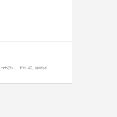
県の土場渡し・野積み場
新着情報