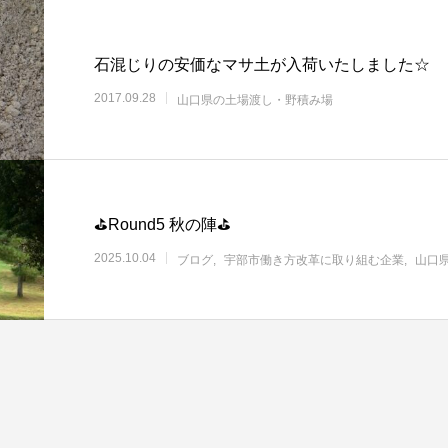
石混じりの安価なマサ土が入荷いたしました☆
2017.09.28
山口県の土場渡し・野積み場
⛳Round5 秋の陣⛳
2025.10.04
ブログ
宇部市働き方改革に取り組む企業
山口