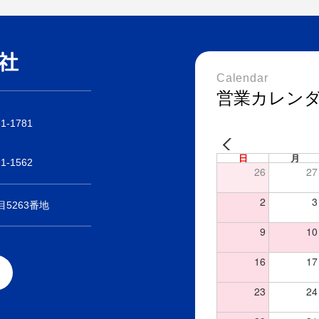
Calendar
営業カレン
31-1781
日
月
21-1562
26
27
2
3
5263番地
9
10
16
17
23
24