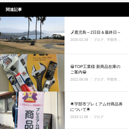
関連記事
🗾鹿児島～2日目＆最終日～
2020.02.28
ブログ
宇部市働き方改革に取り組む企業
😀TOP工業様 新商品在庫の
ご案内😀
2022.08.08
ブログ
宇部市の住宅設備・管材料販売
🌟宇部市プレミアム付商品券
について🌟
2019.11.06
ブログ