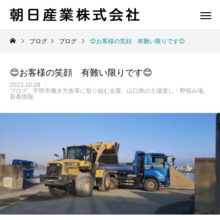
ブログ
ブログ
😊お客様の笑顔 有難い限りです😊
😊お客様の笑顔 有難い限りです😊
2023.10.28
ブログ
宇部市働き方改革に取り組む企業
山口県の土場渡し・野積み場
新着情報