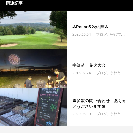
関連記事
⛳Round5 秋の陣⛳
2025.10.04
ブログ
宇部市働き方改革に取り組む企業
宇部港 花火大会
2018.07.24
ブログ
宇部市働き方改革に取り組む企業
☎多数の問い合わせ、ありが
とうございます☎
2020.08.19
ブログ
宇部市働き方改革に取り組む企業