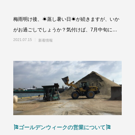
梅雨明け後、☀蒸し暑い日☀が続きますが、いか
がお過ごしでしょうか？気付けば、7月中旬にな
っていました。七夕🎋は、何かお願い事され
2021.07.15
新着情報
🎏ゴールデンウィークの営業について🎏