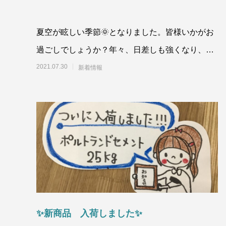
夏空が眩しい季節🌞となりました。皆様いかがお
過ごしでしょうか？年々、日差しも強くなり、ク
ーラーなしでは過ごせない毎日です。 昨日お昼休
2021.07.30
新着情報
みに
✨新商品 入荷しました✨