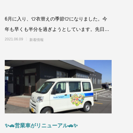
6月に入り、👕衣替えの季節👕になりました。今
年も早くも半分を過ぎようとしています。先日、
田植え作業🌾をされているのを眺めいていると、
2021.06.09
新着情報
田んぼ
✨🚗営業車がリニューアル🚗✨