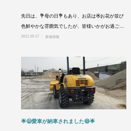
先日は、💐母の日💐もあり、お店は🏵お花が並び
色鮮やかな雰囲気でしたが、皆様いかがお過ごし
でしょうか？私は、子どもからカーネーションを
2021.05.17
新着情報
貰った
🌟😄愛車が納車されました😄🌟