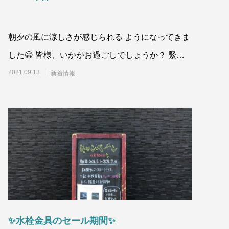
朝夕の風に涼しさが感じられる ようになってきま
した😀 皆様、いかがお過ごしでしょうか？ 緊急
事態宣言やまん延防止等重点措置について、山口
2021.09.13
新着情報
✨水栓金具のセール期間✨