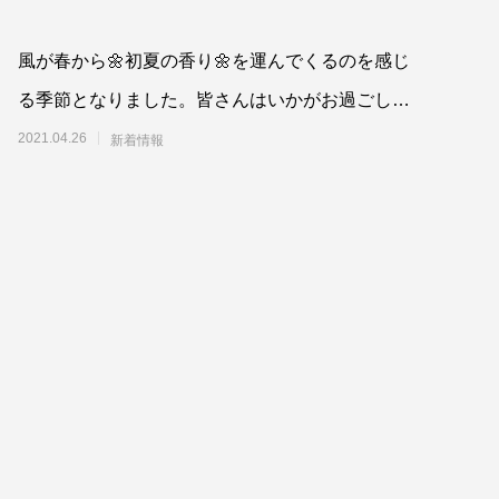
風が春から🌼初夏の香り🌼を運んでくるのを感じ
る季節となりました。皆さんはいかがお過ごしで
しょうか。早い方で、今週からゴールデンウイー
2021.04.26
新着情報
ク🎏の