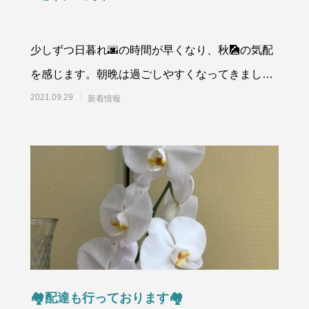
少しずつ日暮れ🌆の時間が早くなり、秋🎑の気配
を感じます。朝晩は過ごしやすくなってきました
が、皆様はいかがお過ごしでしょうか？デルタ
2021.09.29
新着情報
🏘配達も行っております🏘