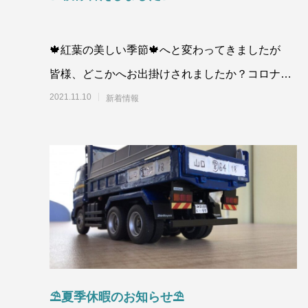
🍁紅葉の美しい季節🍁へと変わってきましたが
皆様、どこかへお出掛けされましたか？コロナウ
イルス減少傾向となり、落ちついた日々に戻りつ
2021.11.10
新着情報
つあり
⛱夏季休暇のお知らせ⛱