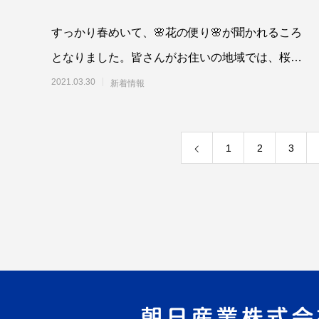
すっかり春めいて、🌸花の便り🌸が聞かれるころ
となりました。皆さんがお住いの地域では、桜🌸
🌸🌸は開花されましたでしょうか？✨さて、本
2021.03.30
新着情報
1
2
3