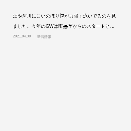
畑や河川にこいのぼり🎏が力強く泳いでるのを見
ました。今年のGWは雨🌧☔からのスタートとな
り、どんよりしてしまいましたが、 庭をみると🏵
2021.04.30
新着情報
つつ