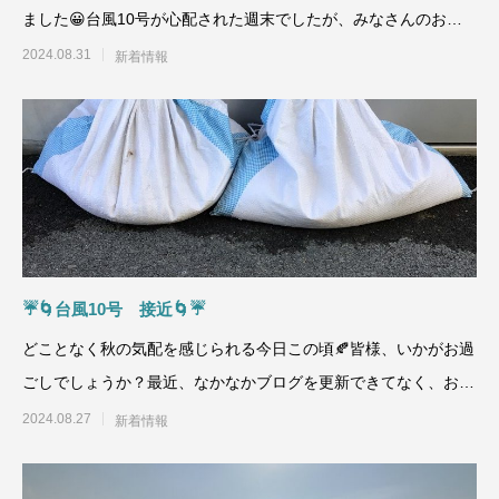
ました😀台風10号が心配された週末でしたが、みなさんのお住
いの地域はいかがでし
2024.08.31
新着情報
☔🌀台風10号 接近🌀☔
どことなく秋の気配を感じられる今日この頃🍂皆様、いかがお過
ごしでしょうか？最近、なかなかブログを更新できてなく、おサ
ボリ中でありました
2024.08.27
新着情報