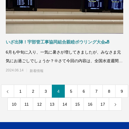
いざ出陣！宇部管工事協同組合親睦ボウリング大会🎳
6月も中旬に入り、一気に暑さが増してきましたが、みなさま元
気にお過ごしでしょうか？🌞さて今回の内容は、全国水道週間に
あたり毎年の行事でも
2024.06.14
新着情報
1
2
3
4
5
6
7
8
9
10
11
12
13
14
15
16
17