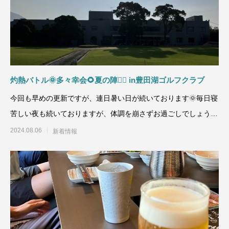
灼熱バトル🌞多々幸会🌻夏の陣🏌🏽 in豊田湖ゴルフクラブ
今回も早めの更新ですが、連日暑い日が続いております🌞毎日寝
苦しい夜も続いておりますが、体調を崩さずお過ごしでしょう
か？今回の多々幸会は今
2024.08.06
新着情報