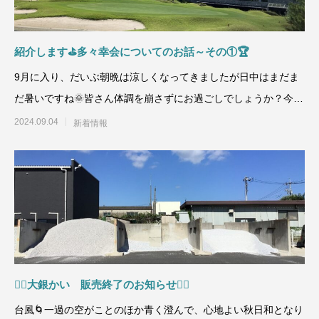
紹介します⛳多々幸会についてのお話～その①🏆
9月に入り、だいぶ朝晩は涼しくなってきましたが日中はまだま
だ暑いですね🌞皆さん体調を崩さずにお過ごしでしょうか？今回
は多々幸会の様子
2024.09.04
新着情報
🙇‍♂️大銀かい 販売終了のお知らせ🙇‍♂️
台風🌀一過の空がことのほか青く澄んで、心地よい秋日和となり