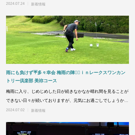
土用の丑の日という
2024.07.24
新着情報
雨にも負けず☔多々幸会 梅雨の陣🏌🏽ｉｎレークスワンカン
トリー倶楽部 美祢コース
梅雨に入り、じめじめした日が続きなかなか晴れ間を見ることが
できない日々が続いておりますが、元気にお過ごしでしょうか？
今回の多々幸会は今季
2024.07.02
新着情報