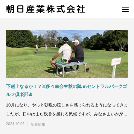
下剋上なるか！？⚔️多々幸会🍁秋の陣 inセントラルパークゴ
ルフ倶楽部⛳
10月になり、やっと朝晩の涼しさを感じられるようになってきま
したが、日中はまだ残暑を感じる気候ですが、みなさまいかがお
過ごしでしょうか？
2024.10.03
新着情報