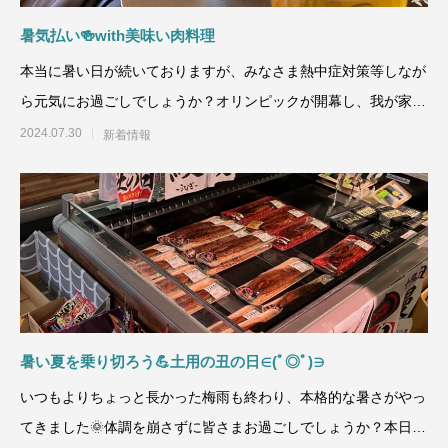
暑気払い🍻with美味い肉料理
本当に暑い日が続いておりますが、みなさま熱中症対策等しなが
ら元気にお過ごしでしょうか？オリンピックが開幕し、我が家は
夜になったらチャンネ
2024.07.30
新着情報
暑い夏を乗り切ろう💪土用の丑の日∈(ﾟ◎ﾟ)∋
いつもよりちょっと長かった梅雨も終わり、本格的な暑さがやっ
てきました🌞体調を崩さずに皆さまお過ごしでしょうか？本日は