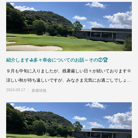
紹介します⛳多々幸会についてのお話～その②🏆
９月も中旬に入りましたが、残暑厳しい日々が続いております🌞
涼しい秋が待ち遠しいですが、みなさま元気にお過ごしでしょう
か？🎑今回の内容は前
2024.09.17
新着情報