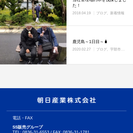
た！
2018.04.19
ブログ
新着情報
鹿児島～1日目～🧳
2020.02.27
ブログ
宇部市働き方改革に取り組む企業
電話・FAX
SS販売グループ
TEL:
0836-31-6553
/ FAX: 0836-31-1781