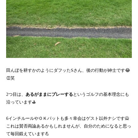
田んぼを耕すかのようにダフッたSさん、後の行動が紳士です😂
👏笑
2つ目は、
あるがままにプレーする
というゴルフの基本理念にも
沿っています⛳
6インチルールやＯＫパットも多々幸会はゲスト以外ナシです🙅
これは賛否両論あるかもしれませんが、自分のためになると思っ
て毎回鍛えています💪