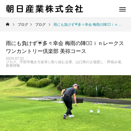
ブログ
ブログ
雨にも負けず☔多々幸会 梅雨の陣🏌🏽ｉｎレークスワンカントリー倶楽部 美祢コース
雨にも負けず☔多々幸会 梅雨の陣🏌🏽ｉｎレークス
ワンカントリー倶楽部 美祢コース
2024.07.02
ブログ
宇部市働き方改革に取り組む企業
山口県の土場渡し・野積み場
新着情報