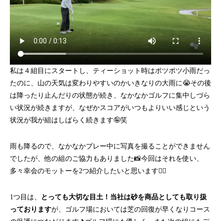
私は４組目にスタートし、ティーショット時はポツポツ小雨だっ
たのに、山の天気は変わりやすいのかいきなりの大雨に😭その後
は降ったり止んだりの状態が続き、なかなかゴルフに集中しづら
い状況が続きますが、なぜかスコアがいつもよりいい感じという
状況が我が組はしばらく続きます🤪笑
雨も降るので、なかなかプレー中に写真を撮ることができません
でしたが、他の組のご協力もありました📸今回はそれを使い、
多々幸会のモットーを2つ紹介したいと思います✌🏼
1つ目は、
とっても大切な目土！当社は砂を商品としても取り扱
っております
が、ゴルフ場においては芝の回復が早くなりコース