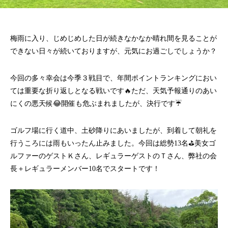
梅雨に入り、じめじめした日が続きなかなか晴れ間を見ることが
できない日々が続いておりますが、元気にお過ごしでしょうか？
今回の多々幸会は今季３戦目で、年間ポイントランキングにおい
ては重要な折り返しとなる戦いです🔥ただ、天気予報通りのあい
にくの悪天候😂開催も危ぶまれましたが、決行です☔
ゴルフ場に行く道中、土砂降りにあいましたが、到着して朝礼を
行うころには雨もいったん止みました。今回は総勢13名⛳美女ゴ
ルファーのゲストＫさん、レギュラーゲストのＴさん、弊社の会
長＋レギュラーメンバー10名でスタートです！