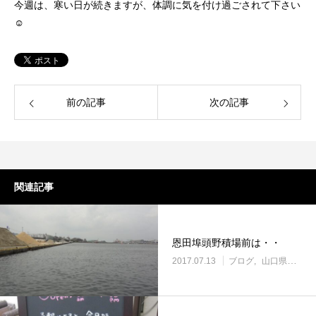
今週は、寒い日が続きますが、体調に気を付け過ごされて下さい
☺
前の記事
次の記事
関連記事
恩田埠頭野積場前は・・
2017.07.13
ブログ
山口県の土場渡し・野積み場