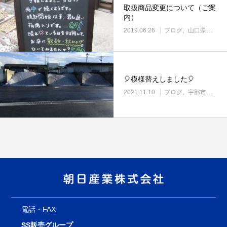
取扱商品変更について（ご案
内）
2019.06.26
ブログ
山口県の土場渡し・野積み場
🎈模様替えしました🎈
2021.11.10
ブログ
宇部市働き方改革に取り組む企業
電話・FAX
SS販売グループ