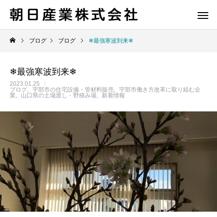
ブログ
ブログ
❄最強寒波到来❄
❄最強寒波到来❄
2023.01.25
ブログ
宇部市の住宅設備・管材料販売
宇部市働き方改革に取り組む企
業
山口県の土場渡し・野積み場
新着情報