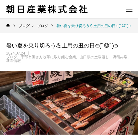
ブログ
ブログ
暑い夏を乗り切ろう💪土用の丑の日∈(ﾟ◎ﾟ)∋
暑い夏を乗り切ろう💪土用の丑の日∈(ﾟ◎ﾟ)∋
2024.07.24
ブログ
宇部市働き方改革に取り組む企業
山口県の土場渡し・野積み場
新着情報