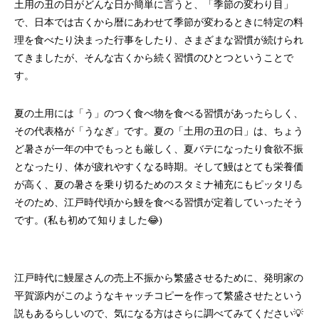
土用の丑の日がどんな日か簡単に言うと、「季節の変わり目」
で、日本では古くから暦にあわせて季節が変わるときに特定の料
理を食べたり決まった行事をしたり、さまざまな習慣が続けられ
てきましたが、そんな古くから続く習慣のひとつということで
す。
夏の土用には「う」のつく食べ物を食べる習慣があったらしく、
その代表格が「うなぎ」です。夏の「土用の丑の日」は、ちょう
ど暑さが一年の中でもっとも厳しく、夏バテになったり食欲不振
となったり、体が疲れやすくなる時期。そして鰻はとても栄養価
が高く、夏の暑さを乗り切るためのスタミナ補充にもピッタリ💪
そのため、江戸時代頃から鰻を食べる習慣が定着していったそう
です。(私も初めて知りました😂)
江戸時代に鰻屋さんの売上不振から繁盛させるために、発明家の
平賀源内がこのようなキャッチコピーを作って繁盛させたという
説もあるらしいので、気になる方はさらに調べてみてください💡