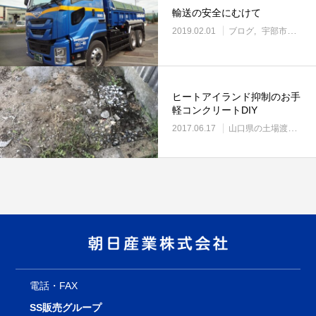
輸送の安全にむけて
2019.02.01
ブログ
宇部市働き方改革に取り組む企業
ヒートアイランド抑制のお手
軽コンクリートDIY
2017.06.17
山口県の土場渡し・野積み場
電話・FAX
SS販売グループ