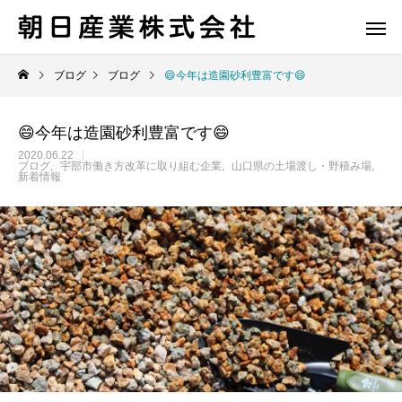
ブログ
ブログ
😄今年は造園砂利豊富です😄
😄今年は造園砂利豊富です😄
2020.06.22
ブログ
宇部市働き方改革に取り組む企業
山口県の土場渡し・野積み場
新着情報