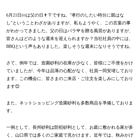
6月21日㈰は父の日👨👔ですね。”孝行のしたい時分に親はな
し”ということわざがありますが、私もようやく、この言葉の事
がわかってきました。父の日はバラ🌹を贈る風習がありますが、
皆さんはどのような週末を迎えられますか？当社社員の中には、
BBQという声もありました。楽しそうな週末になりそうですね。
さて、例年では、造園砂利の在庫が少なく、皆様にご不便をかけ
ていましたが、今年は品薄の心配がなく、社員一同安堵しており
ます。この機会に、皆さまのご来店・ご注文を楽しみにしており
ます😊
また、ネットショッピング造園砂利も多数商品を準備しておりま
す。
一例として、
長州砂利
は防犯砂利として、お庭に敷かれる家が多
く、山口県では多くのご家庭で見かけます。近年では、
秋みかげ