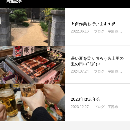
関連記事
👨‍🌾作業も行います👨‍🌾
2022.06.16
ブログ
宇部市働き方改革に取り組む企業
暑い夏を乗り切ろう💪土用の
丑の日∈(ﾟ◎ﾟ)∋
2024.07.24
ブログ
宇部市働き方改革に取り組む企業
2023年🍺忘年会
2023.12.27
ブログ
宇部市働き方改革に取り組む企業