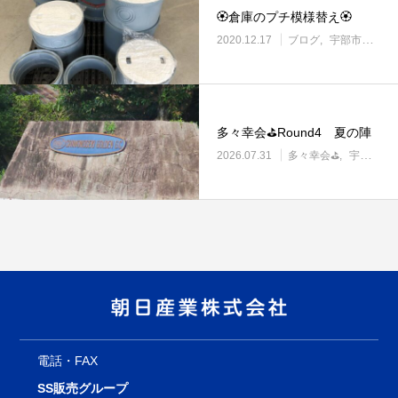
🏵倉庫のプチ模様替え🏵
2020.12.17
ブログ
宇部市の住宅設備・管材料販売
多々幸会⛳Round4 夏の陣
2026.07.31
多々幸会⛳
宇部市働き方改革に取り組む企業
電話・FAX
SS販売グループ