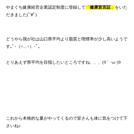
やまぐち健康経営企業認定制度
に登録して
「
健康宣言証
」
をいた
だきました(ﾟ∀ﾟ)
どうやら我が社は山口県平均より脂質と喫煙率が少し高いようで
す｡ﾟ･（>﹏<）･ﾟ｡
とりあえず県平均を目指したいところですね、、、(9｀･ω･)9
これから本格的な夏がやってくるので皆さんも体に気をつけて下
さいね♪