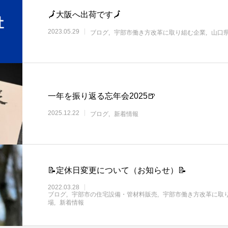
🗾大阪へ出荷です🗾
2023.05.29
ブログ
宇部市働き方改革に取り組む企業
山口
一年を振り返る忘年会2025🍺
2025.12.22
ブログ
新着情報
📝定休日変更について（お知らせ）📝
2022.03.28
ブログ
宇部市の住宅設備・管材料販売
宇部市働き方改革に取
場
新着情報