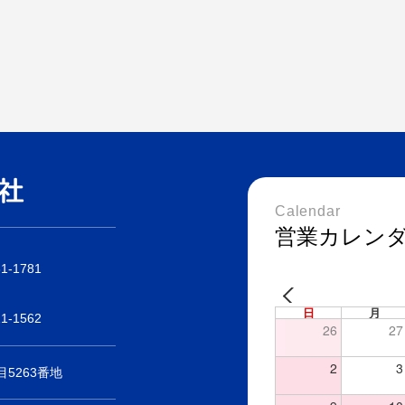
Calendar
営業カレン
31-1781
日
月
21-1562
26
27
2
3
5263番地