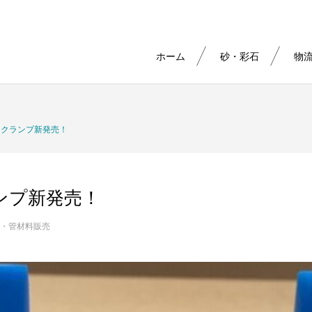
ホーム
砂・彩石
物
なクランプ新発売！
ンプ新発売！
・管材料販売