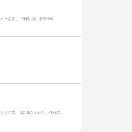
県の土場渡し・野積み場
新着情報
り組む企業
山口県の土場渡し・野積み