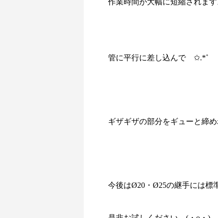
作業時間が大幅に短縮されます
管に平行に差し込んで ✩.*˚
ギザギザの部分をギューと締め
今後はØ20・Ø25の継手には
是非お試しください (・o・)ゞ