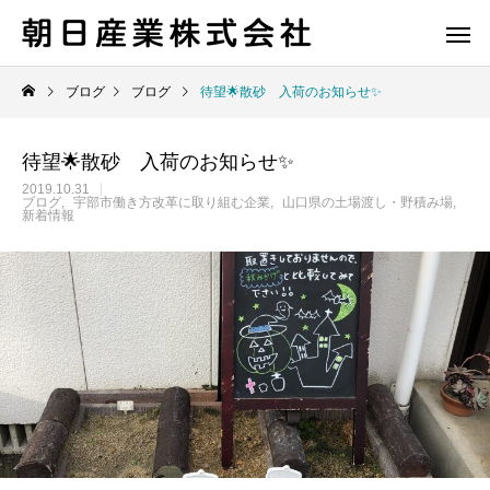
ブログ
ブログ
待望🌟散砂 入荷のお知らせ✨
待望🌟散砂 入荷のお知らせ✨
2019.10.31
ブログ
宇部市働き方改革に取り組む企業
山口県の土場渡し・野積み場
新着情報