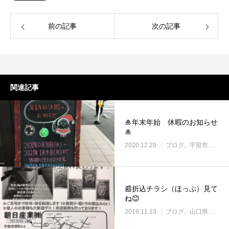
前の記事
次の記事
関連記事
🎍年末年始 休暇のお知らせ
🎍
2020.12.29
ブログ
宇部市働き方改革に取り組む企業
📰折込チラシ（ほっぷ）見て
ね😊
2019.11.13
ブログ
山口県の土場渡し・野積み場