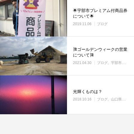
🌟宇部市プレミアム付商品券
について🌟
2019.11.06
ブログ
🎏ゴールデンウィークの営業
について🎏
2021.04.30
ブログ
宇部市働き方改革に取り組む企業
光輝くものは？
2018.10.16
ブログ
山口県の土場渡し・野積み場