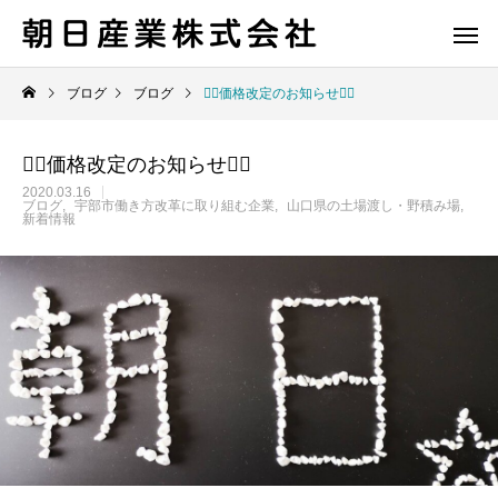
ブログ
ブログ
🙇‍♀️価格改定のお知らせ🙇‍♂️
🙇‍♀️価格改定のお知らせ🙇‍♂️
2020.03.16
ブログ
宇部市働き方改革に取り組む企業
山口県の土場渡し・野積み場
新着情報