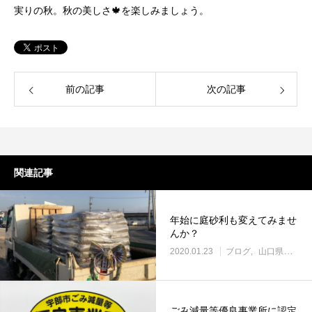
実りの秋。秋の美しさ🍁を楽しみましょう。
前の記事
次の記事
関連記事
年始に庭砂利も変えてみませ
んか？
2020.01.23
ブログ
山口県の土場渡し・野積み場
ごみ減量等優良事業所に認定