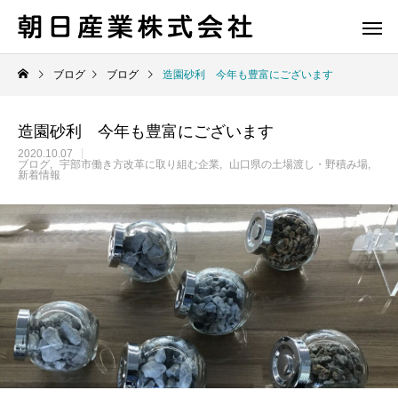
ブログ
ブログ
造園砂利 今年も豊富にございます
造園砂利 今年も豊富にございます
2020.10.07
ブログ
宇部市働き方改革に取り組む企業
山口県の土場渡し・野積み場
新着情報