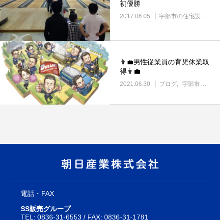
初優勝
2017.06.05
宇部市の住宅設備・管材料販売
👨‍💼男性従業員の育児休業取
得👨‍💼
2021.06.30
ブログ
宇部市働き方改革に取り組む企業
電話・FAX
SS販売グループ
TEL:
0836-31-6553
/ FAX: 0836-31-1781