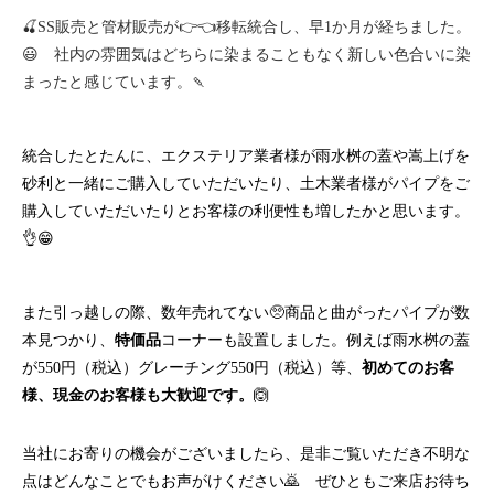
🍒SS販売と管材販売が👉👈移転統合し、早1か月が経ちました。
😃 社内の雰囲気はどちらに染まることもなく新しい色合いに染
まったと感じています。🍡
統合したとたんに、エクステリア業者様が雨水桝の蓋や嵩上げを
砂利と一緒にご購入していただいたり、土木業者様がパイプをご
購入していただいたりとお客様の利便性も増したかと思います。
👌😁
また引っ越しの際、数年売れてない🥺商品と曲がったパイプが数
本見つかり、
特価品
コーナーも設置しました。例えば雨水桝の蓋
が550円（税込）グレーチング550円（税込）等、
初めてのお客
様、現金のお客様も大歓迎です。
🙆
当社にお寄りの機会がございましたら、是非ご覧いただき不明な
点はどんなことでもお声がけください🙇 ぜひともご来店お待ち