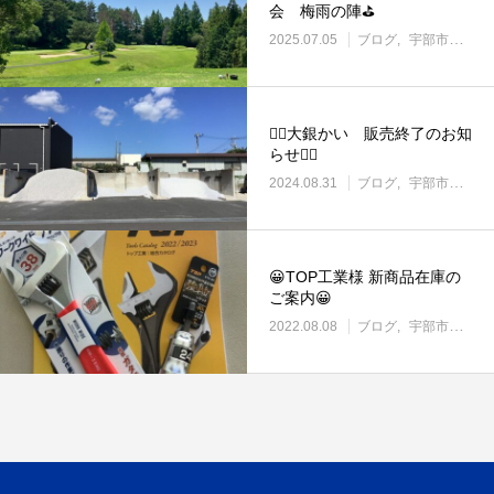
会 梅雨の陣⛳
2025.07.05
ブログ
宇部市働き方改革に取り組む企業
🙇‍♂️大銀かい 販売終了のお知
らせ🙇‍♂️
2024.08.31
ブログ
宇部市働き方改革に取り組む企業
😀TOP工業様 新商品在庫の
ご案内😀
2022.08.08
ブログ
宇部市の住宅設備・管材料販売