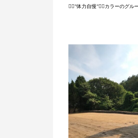
🏃‍♂️”体力自慢”🏃‍♂️カ