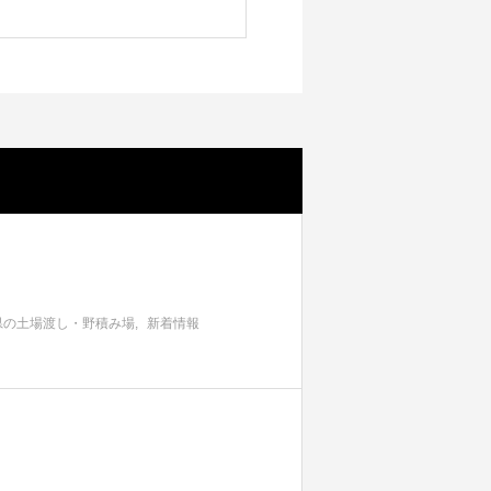
県の土場渡し・野積み場
新着情報