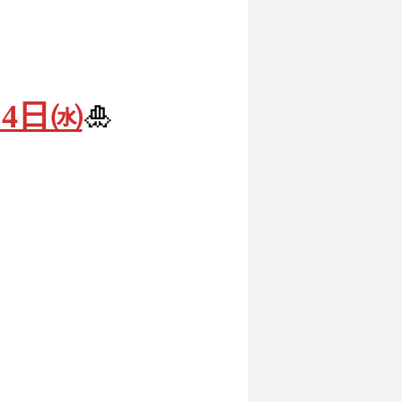
月4日㈬
🎍