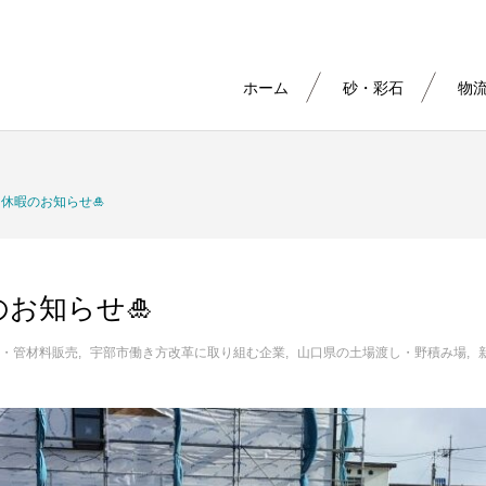
ホーム
砂・彩石
物
 休暇のお知らせ🎍
のお知らせ🎍
・管材料販売
宇部市働き方改革に取り組む企業
山口県の土場渡し・野積み場