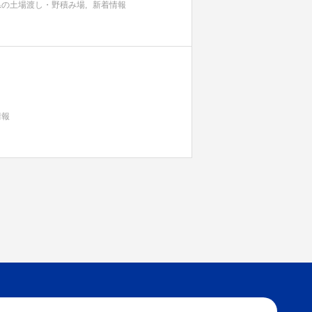
県の土場渡し・野積み場
新着情報
情報