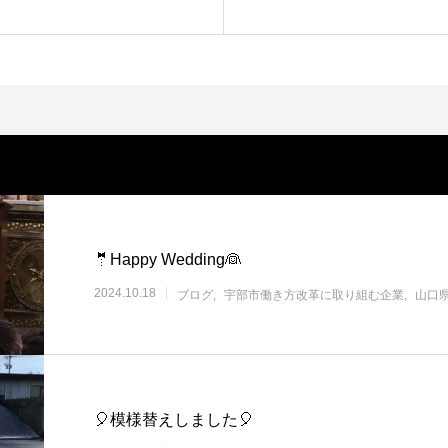
🤵Happy Wedding👰
2024.10.18
ブログ
宇部市働き方改革に取り組む企業
山口
🎈模様替えしました🎈