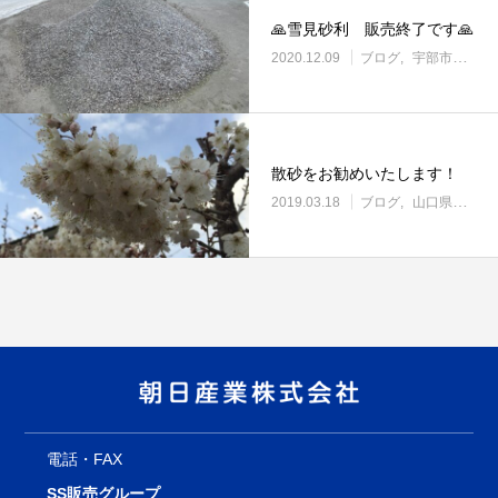
🙏雪見砂利 販売終了です🙏
2020.12.09
ブログ
宇部市働き方改革に取り組む企業
散砂をお勧めいたします！
2019.03.18
ブログ
山口県の土場渡し・野積み場
電話・FAX
SS販売グループ