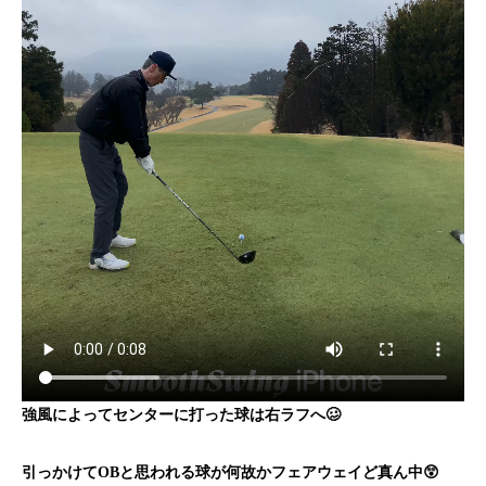
強風によってセンターに打った球は右ラフへ🥴
引っかけてOBと思われる球が何故かフェアウェイど真ん中😲