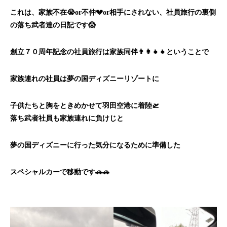
これは、家族不在😭or不仲💔or相手にされない、社員旅行の裏側
の落ち武者達の日記です😱
創立７０周年記念の社員旅行は家族同伴👨‍👩‍👧‍👧ということで
家族連れの社員は夢の国ディズニーリゾートに
子供たちと胸をときめかせて羽田空港に着陸🛫
落ち武者社員も家族連れに負けじと
夢の国ディズニーに行った気分になるために準備した
スペシャルカーで移動です🚗🚗