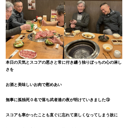
本日の天気とスコアの悪さと常に付き纏う独りぼっちの心の淋し
さを
お酒と美味しいお肉で慰めあい
無事に孤独死０名で落ち武者達の夜が明けていきました🤧
スコアも寒かったことも直ぐに忘れて楽しくなってしまう故に