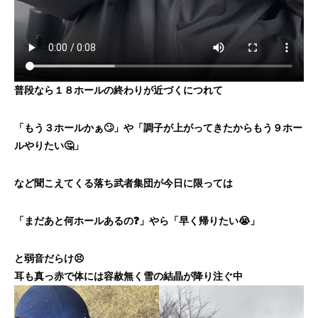
普段なら１８ホールの終わりが近づくにつれて
「もう３ホールかぁ🙄」や「調子が上がってきたからもう９ホー
ルやりたい🤔」
など聞こえてくる落ち武者集団が今日に限っては
「まだあと何ホールあるの❓」やら「早く帰りたい😭」
と弱音だらけ😣
耳も真っ赤で体には容赦無く雪の結晶が降り注ぐ中