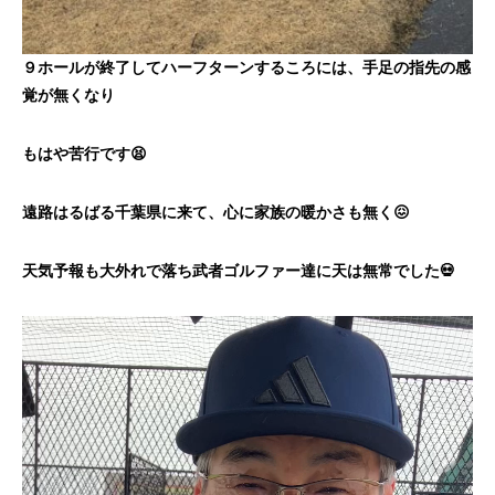
９ホールが終了してハーフターンするころには、手足の指先の感
覚が無くなり
もはや苦行です😫
遠路はるばる千葉県に来て、心に家族の暖かさも無く😖
天気予報も大外れで落ち武者ゴルファー達に天は無常でした💀