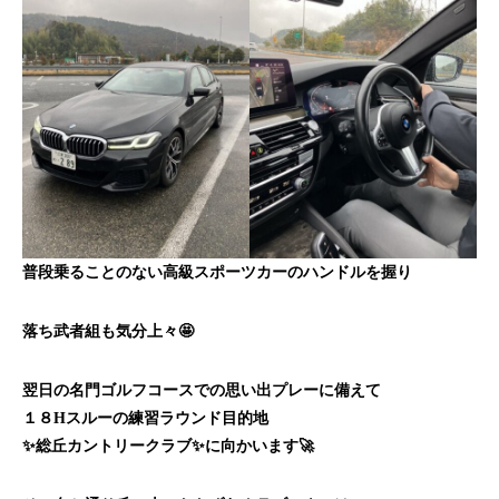
普段乗ることのない高級スポーツカーのハンドルを握り
落ち武者組も気分上々🤩
翌日の名門ゴルフコースでの思い出プレーに備えて
１８Hスルーの練習ラウンド目的地
✨総丘カントリークラブ✨に向かいます🚀