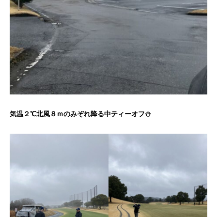
気温２℃北風８ｍのみぞれ降る中ティーオフ⛄