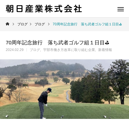
ブログ
ブログ
70周年記念旅行 落ち武者ゴルフ組１日目⛳
70周年記念旅行 落ち武者ゴルフ組１日目⛳
2024.02.29
ブログ
宇部市働き方改革に取り組む企業
新着情報