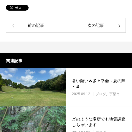
前の記事
次の記事
関連記事
暑い熱い🔥多々幸会～夏の陣
～⛳
2025.09.12
ブログ
宇部市働き方改革に取り組む企業
どのような場所でも地質調査
しちゃいます