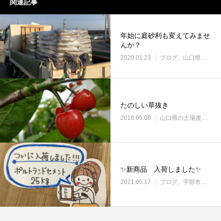
関連記事
年始に庭砂利も変えてみませ
んか？
2020.01.23
ブログ
山口県の土場渡し・野積み場
たのしい草抜き
2018.05.08
山口県の土場渡し・野積み場
✨新商品 入荷しました✨
2021.05.17
ブログ
宇部市働き方改革に取り組む企業