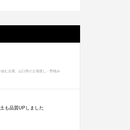
り組む企業
山口県の土場渡し・野積み
土も品質UPしました