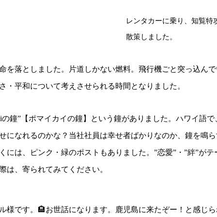
レンタカーに乗り、知覧特
散策しました。
命を落としました。片道しかない燃料。飛行機ごと突っ込んで
さ・平和について考えさせられる時間となりました。
i kaiの鐘”【ポマイカイの鐘】という鐘がありました。ハワイ
せになれるのかな？当社社員は幸せ者ばかりなのか、鐘を鳴ら
くには、ピンク・緑のポストもありました。”恋愛”・”絆”が
際は、寄られてみてください。
ル様です。🏨お世話になります。鹿児島に来たぞー！と感じら