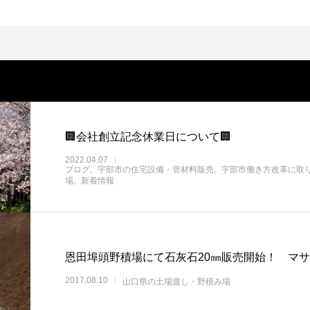
🏢会社創立記念休業日について🏢
2022.04.07
ブログ
宇部市の住宅設備・管材料販売
宇部市働き方改革に取
場
新着情報
恩田埠頭野積場にて石灰石20㎜販売開始！ マサ
2017.08.10
山口県の土場渡し・野積み場