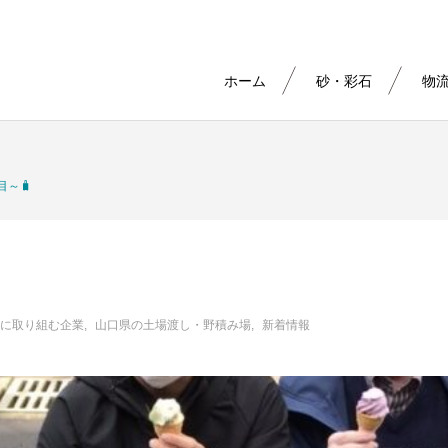
ホーム
砂・彩石
物
目～🧳
に取り組む企業
山口県の土場渡し・野積み場
新着情報