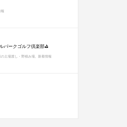
情報
トラルパークゴルフ倶楽部⛳
県の土場渡し・野積み場
新着情報