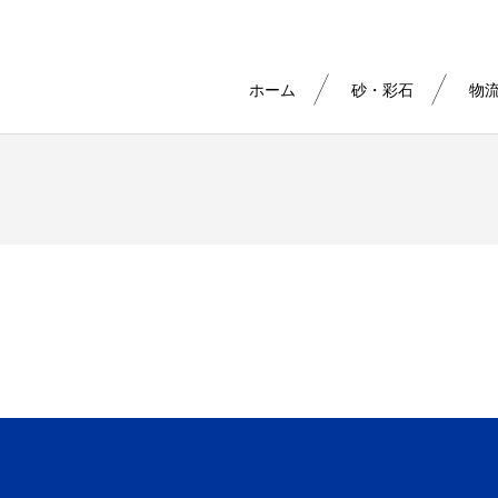
ホーム
砂・彩石
物