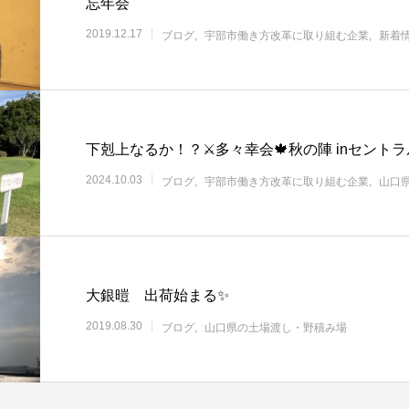
忘年会
2019.12.17
ブログ
宇部市働き方改革に取り組む企業
新着
下剋上なるか！？⚔️多々幸会🍁秋の陣 inセン
2024.10.03
ブログ
宇部市働き方改革に取り組む企業
山口
大銀暟 出荷始まる✨
2019.08.30
ブログ
山口県の土場渡し・野積み場