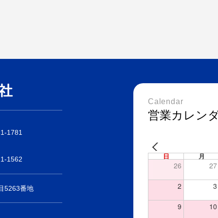
Calendar
営業カレン
31-1781
日
月
21-1562
26
27
2
3
5263番地
9
10