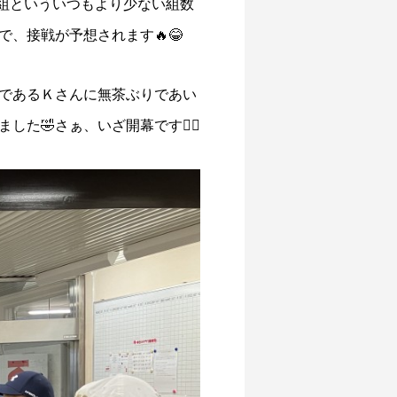
2組といういつもより少ない組数
、接戦が予想されます🔥😂
であるＫさんに無茶ぶりであい
した🤣さぁ、いざ開幕です🏌🏻