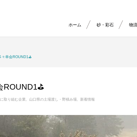
ホーム
砂・彩石
物
多々幸会ROUND1⛳
会ROUND1⛳
に取り組む企業
山口県の土場渡し・野積み場
新着情報