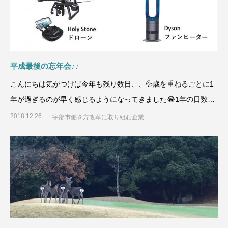
平成最後の忘年会♪♪
こんにちは気がつけば今年も残り数日、、💦歳を重ねるごとに1
年が過ぎるのが早く感じるようになってきました😂1年の日数は
変わらな
2018.12.26
宇部市働き方改革に取り組む企業