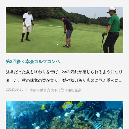
第3回多々幸会ゴルフコンペ
猛暑だった夏も終わりを告げ、秋の気配が感じられるようになり
ました。秋の味覚の栗が実り、梨や秋刀魚が店頭に並ぶ季節にな
りましたね😋&n
2018.09.25
宇部市働き方改革に取り組む企業