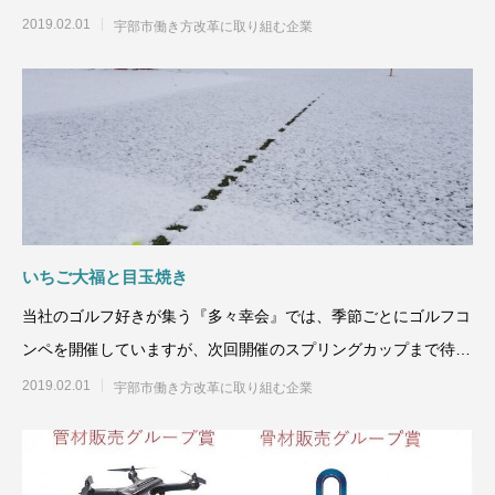
送の安全を確保
2019.02.01
宇部市働き方改革に取り組む企業
いちご大福と目玉焼き
当社のゴルフ好きが集う『多々幸会』では、季節ごとにゴルフコ
ンペを開催していますが、次回開催のスプリングカップまで待て
ないメンバー達が
2019.02.01
宇部市働き方改革に取り組む企業