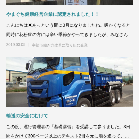
やまぐち健康経営企業に認定されました！！
こんにちは☀あっという間に3月になりましたね。暖かくなると
同時に花粉症の方には辛い季節がやってきましたが、みなさん体
調はいかがで
2019.03.05
宇部市働き方改革に取り組む企業
輸送の安全にむけて
この度、運行管理者の『基礎講習』を受講して参りました。3日
間をかけて300ページ以上のテキスト2冊を元に順を追って、輸