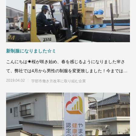
新制服になりました☆ミ
こんにちは☀桜が咲き始め、春を感じるようになりました🌸さ
て、弊社では4月から男性の制服を変更致しました！今までは、
各部門ばらばら
2019.04.02
宇部市働き方改革に取り組む企業