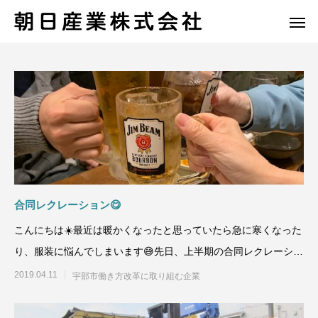
合同レクレーション😋
こんにちは☀️最近は暖かくなったと思っていたら急に寒くなった
り、服装に悩んでしまいます😅先日、上半期の合同レクレーショ
ンに参加してきました
2019.04.11
宇部市働き方改革に取り組む企業