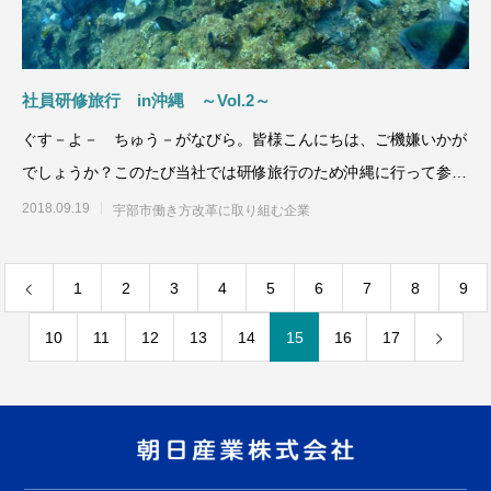
社員研修旅行 in沖縄 ～Vol.2～
ぐす－よ－ ちゅう－がなびら。皆様こんにちは、ご機嫌いかが
でしょうか？このたび当社では研修旅行のため沖縄に行って参り
ました。&n
2018.09.19
宇部市働き方改革に取り組む企業
1
2
3
4
5
6
7
8
9
10
11
12
13
14
15
16
17