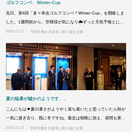
ゴルフコンペ Winter-Cup
先日、第4回「多々幸会ゴルフコンペ＊Winter-Cup」を開催しま
した。1週間前から、空模様が気になり🌦ずっと天気予報とにら
めっこでし
2018.12.17
宇部市働き方改革に取り組む企業
夏の猛暑が嘘かのようです、、
こんにちは☀夏の暑さがようやく落ち着いたと思っていたら秋が
一気に過ぎ去り、既に冬ですね。最近は朝晩に加え、昼間も寒く
なりましたね
2018.11.22
宇部市働き方改革に取り組む企業