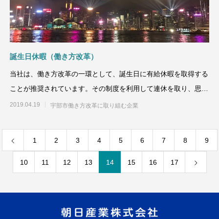
誕生日休暇（働き方改革）
当社は、働き方改革の一環として、誕生日に有給休暇を取得する
ことが推奨されています。その制度を利用して連休を取り、思い
切って日本を飛
2019.04.19
宇部市働き方改革に取り組む企業
1
2
3
4
5
6
7
8
9
10
11
12
13
14
15
16
17