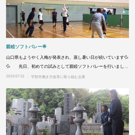
親睦ソフトバレー🌟
山口県もようやく入梅が発表され、蒸し暑い日が続いています💦
💦 先日、初めての試みとして親睦ソフトバレーを行いました
😊
2019.07.01
宇部市働き方改革に取り組む企業