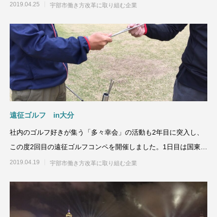
のメンバーによっては
2019.04.25
宇部市働き方改革に取り組む企業
遠征ゴルフ in大分
社内のゴルフ好きが集う「多々幸会」の活動も2年目に突入し、
この度2回目の遠征ゴルフコンペを開催しました。1日目は国東半
島にある「パ
2019.04.19
宇部市働き方改革に取り組む企業