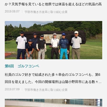
か？天気予報を見ていると他県では体温を超えるほどの気温の高
2019.08.07
宇部市働き方改革に取り組む企業
第6回 ゴルフコンペ
社員のゴルフ好きで結成された多々幸会のゴルフコンペも、第6
回目を迎えました。今回の開催場所は山陽小野田市にある数々の
ゴルフ場の中で
2019.07.09
宇部市働き方改革に取り組む企業