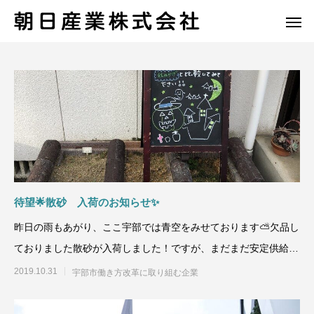
待望🌟散砂 入荷のお知らせ✨
昨日の雨もあがり、ここ宇部では青空をみせております⛅️欠品し
ておりました散砂が入荷しました！ですが、まだまだ安定供給ま
でいたってお
2019.10.31
宇部市働き方改革に取り組む企業