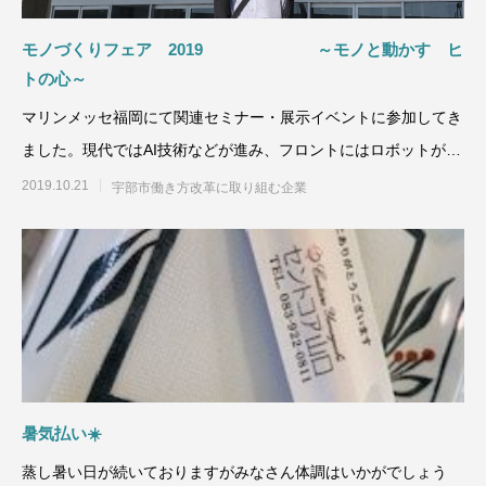
モノづくりフェア 2019 ～モノと動かす ヒ
トの心～
マリンメッセ福岡にて関連セミナー・展示イベントに参加してき
ました。現代ではAI技術などが進み、フロントにはロボットが対
応してくれたりと、想
2019.10.21
宇部市働き方改革に取り組む企業
暑気払い☀️
蒸し暑い日が続いておりますがみなさん体調はいかがでしょう