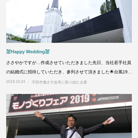
💒Happy Wedding💒
ささやかですが…作成させていただきました先日、当社若手社員
の結婚式に招待していただき、参列させて頂きました🌟台風19号
が接近する予
2019.10.24
宇部市働き方改革に取り組む企業