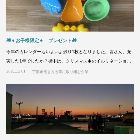
🎁👦お子様限定👧 プレゼント🎁
今年のカレンダーもいよいよ残り1枚となりました。皆さん、充
実した1年でしたか？街中は、クリスマス🎄のイルミネーション
一色🌟ですね。どこか見
2021.12.01
宇部市働き方改革に取り組む企業