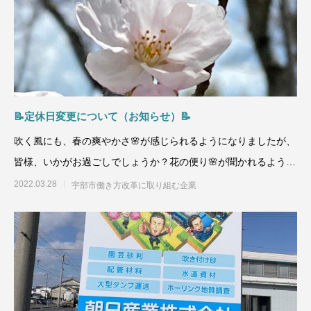
📝定休日変更について（お知らせ）📝
吹く風にも、春の爽やかさ🌸が感じられるようになりましたが、
皆様、いかがお過ごしでしょうか？花の便り🌸が聞かれるように
なり、春の到来を感
2022.03.28
宇部市働き方改革に取り組む企業