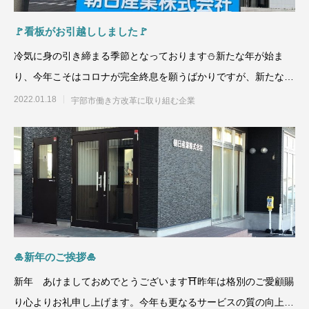
🚩看板がお引越ししました🚩
冷気に身の引き締まる季節となっております⛄新たな年が始ま
り、今年こそはコロナが完全終息を願うばかりですが、新たな変
異株の感染力が強く、先週
2022.01.18
宇部市働き方改革に取り組む企業
🎍新年のご挨拶🎍
新年 あけましておめでとうございます⛩昨年は格別のご愛顧賜
り心よりお礼申し上げます。今年も更なるサービスの質の向上に