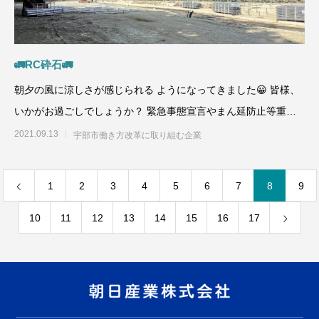
🚛RC砕石🚛
朝夕の風に涼しさが感じられる ようになってきました😀 皆様、
いかがお過ごしでしょうか？ 緊急事態宣言やまん延防止等重点
措置について、山口
2021.09.13
宇部市働き方改革に取り組む企業
1
2
3
4
5
6
7
8
9
10
11
12
13
14
15
16
17