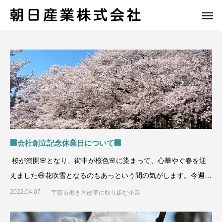
🏢会社創立記念休業日について🏢
桜が満開🌸となり、街中が桜色🌸に染まって、心華やぐ春を迎
えました😄花吹雪となるのもあっという間の気がします。今週末
が最後になって
2022.04.07
宇部市働き方改革に取り組む企業