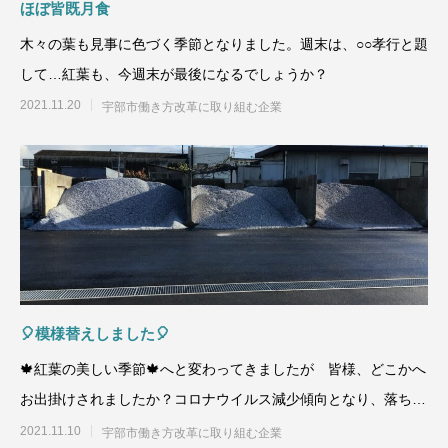
ほぼ皆既月食
木々の葉も見事に色づく季節となりました。週末は、○○孝行と題
して…紅葉も、今週末が最後になるでしょうか？
2021.11.20
宇部市働き方改革に取り組む企業
🎈模様替えしました🎈
🍁紅葉の美しい季節🍁へと変わってきましたが 皆様、どこかへ
お出掛けされましたか？コロナウイルス減少傾向となり、落ちつ
いた日々に戻りつつあり
2021.11.10
宇部市働き方改革に取り組む企業