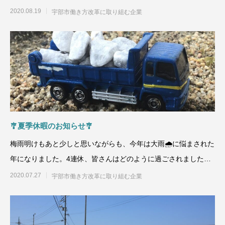
☔が終わったと思えば、
2020.08.19
宇部市働き方改革に取り組む企業
🎐夏季休暇のお知らせ🎐
梅雨明けもあと少しと思いながらも、今年は大雨🌧に悩まされた
年になりました。4連休、皆さんはどのように過ごされました
か？今年は宇部花火大会🎆
2020.07.27
宇部市働き方改革に取り組む企業