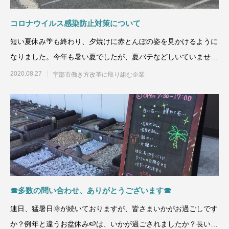
コロナウイルス感染防止対策について
短い夏休み🌴も終わり、夕焼けに赤とんぼの姿を見かけるように
なりました。今年も暑い夏でしたが、夏バテなどしいていません
か？宇部市・山
2020.08.27
宇部市働き方改革に取り組む企業
☎多数の問い合わせ、ありがとうございます☎
連日、猛暑日🌞が続いておりますが、皆さまいかがお過ごしです
か？例年と違うお盆休み🍉は、いかが過ごされましたか？長い雨