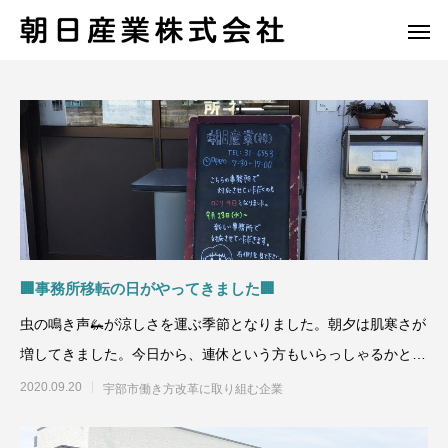
🏢事務所移転の日がやってきました🏢
虫の鳴き声🦗が涼しさを運ぶ季節となりました。朝夕は肌寒さが
増してきました。今日から、連休という方もいらっしゃるかと思
いますが、皆さまはどの
2020.09.20
宇部市働き方改革に取り組む企業