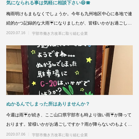
気になられる事は気軽に相談下さい😄☎
梅雨明けもまもなくでしょうか。今年も九州地区中心に各地で連
続的かつ記録的な大雨☔になりましたが、皆様いかがお過ごしで
すか？昨年まで
2020.07.16
宇部市働き方改革に取り組む企業
ぬかるんでしまった所はありませんか？
今週は雨☔が続き、ここ山口県宇部市も時より強い雨☔が降って
おります。皆様いかがお過ごしですか？雨が降らないのもよくあ
りませんが、大雨は災害
2020.07.06
宇部市働き方改革に取り組む企業