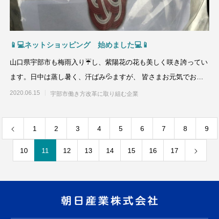
📱💻ネットショッピング 始めました💻📱
山口県宇部市も梅雨入り☔し、紫陽花の花も美しく咲き誇ってい
ます。日中は蒸し暑く、汗ばみ💦ますが、 皆さまお元気でお過
ごしですか？
2020.06.15
宇部市働き方改革に取り組む企業
1
2
3
4
5
6
7
8
9
10
11
12
13
14
15
16
17