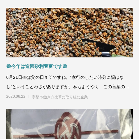
😄今年は造園砂利豊富です😄
6月21日㈰は父の日👨👔ですね。”孝行のしたい時分に親はな
し”ということわざがありますが、私もようやく、この言葉の事
がわかってきました。父
2020.06.22
宇部市働き方改革に取り組む企業