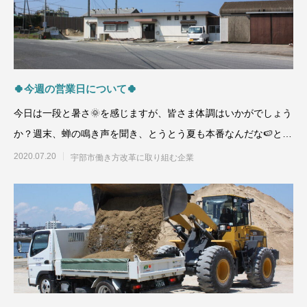
🍀今週の営業日について🍀
今日は一段と暑さ🌞を感じますが、皆さま体調はいかがでしょう
か？週末、蝉の鳴き声を聞き、とうとう夏も本番なんだな🍉と感
じてきました。
2020.07.20
宇部市働き方改革に取り組む企業