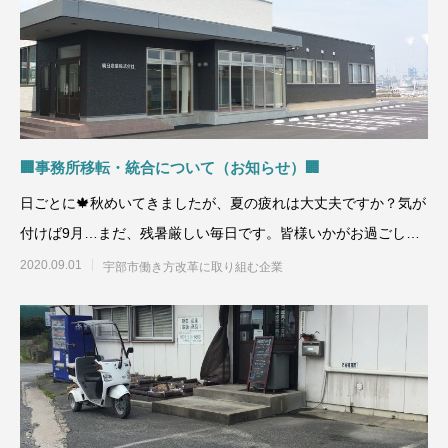
🏢事務所移転・統合について（お知らせ）🏢
日ごとに🍁秋めいてきましたが、夏の疲れは大丈夫ですか？気が
付けば9月…まだ、残暑厳しい毎日です。皆様いかがお過ごしで
しょうか。さて
2020.09.01
宇部市働き方改革に取り組む企業