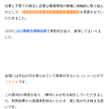
仕事と子育ての両立に必要な職場環境の整備に積極的に取り組ん
だとして、
【やまぐち子育て応援優良企業表彰】
を受賞させてい
ただきました。
12/21に
山口県総合保険会館
で表彰式があり、参加してまいりま
した。
会場には沢山の方が来られていて取材の方もいらっしゃったので
ドキドキ
です。
この度4社の表彰があり、3番目にわが社を紹介していただきまし
た。村岡知事から直接表彰状をいただき、更に気が引き締まる思
いです。