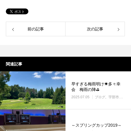
前の記事
次の記事
関連記事
早すぎる梅雨明け☀多々幸
会 梅雨の陣⛳
2025.07.05
ブログ
宇部市働き方改革に取り組む企業
～スプリングカップ2019～