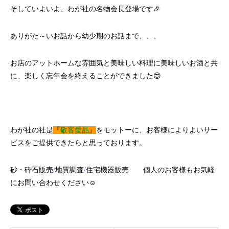
そしていよいよ、わが社の名物会長登場です🎉
ありがた～いお話から幼少期のお話まで、、、
お店のアットホームな雰囲気と美味しい料理に美味しいお酒と共
に、楽しく忘年会を終えることができました😍
わが社の社是
『
敬客愛品
』
をモットーに、お客様によりよいサー
ビスをご提供できたらと思っております。
砂・砕石販売
/
地質調査
/
住宅機器販売
個人のお客様もお気軽
にお問い合わせください☺