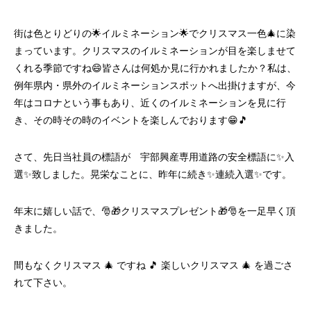
街は色とりどりの🌟イルミネーション🌟でクリスマス一色🎄に染
まっています。クリスマスのイルミネーションが目を楽しませて
くれる季節ですね😄皆さんは何処か見に行かれましたか？私は、
例年県内・県外のイルミネーションスポットへ出掛けますが、今
年はコロナという事もあり、近くのイルミネーションを見に行
き、その時その時のイベントを楽しんでおります😁🎵
さて、先日当社員の標語が 宇部興産専用道路の安全標語に✨入
選✨致しました。晃栄なことに、昨年に続き✨連続入選✨です。
年末に嬉しい話で、🎅🎁クリスマスプレゼント🎁🎅を一足早く頂
きました。
間もなくクリスマス 🎄 ですね 🎵 楽しいクリスマス 🎄 を過ごさ
れて下さい。