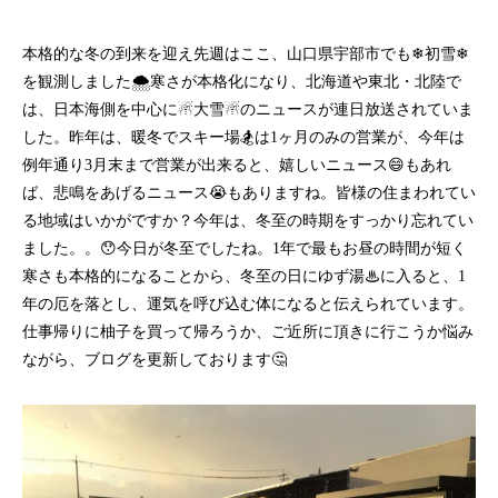
本格的な冬の到来を迎え先週はここ、山口県宇部市でも❄初雪❄
を観測しました🌨寒さが本格化になり、北海道や東北・北陸で
は、日本海側を中心に☃大雪☃のニュースが連日放送されていま
した。昨年は、暖冬でスキー場🏂は1ヶ月のみの営業が、今年は
例年通り3月末まで営業が出来ると、嬉しいニュース😄もあれ
ば、悲鳴をあげるニュース😭もありますね。皆様の住まわれてい
る地域はいかがですか？今年は、冬至の時期をすっかり忘れてい
ました。。😯今日が冬至でしたね。1年で最もお昼の時間が短く
寒さも本格的になることから、冬至の日にゆず湯♨に入ると、1
年の厄を落とし、運気を呼び込む体になると伝えられています。
仕事帰りに柚子を買って帰ろうか、ご近所に頂きに行こうか悩み
ながら、ブログを更新しております🤔