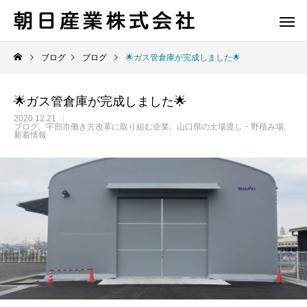
ブログ
ブログ
🌟ガス管倉庫が完成しました🌟
🌟ガス管倉庫が完成しました🌟
2020.12.21
ブログ
宇部市働き方改革に取り組む企業
山口県の土場渡し・野積み場
新着情報